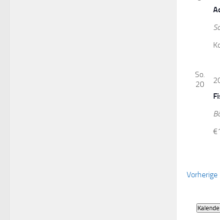
A
S
K
So.
2
20
F
B
€
Vorherige
Kalende