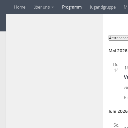
Home
über uns
Programm
Jugendgruppe
Mi
Zum Inhalt springen
Aquarienfreunde Kaufb
Veransta
Anstehend
Datum
wählen.
Mai 2026
Do.
1
14
V
H
K
Juni 2026
So.