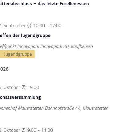
üttenabschluss – das letzte Forellenessen
7. September ⏰ 10:00
-
17:00
reffen der Jugendgruppe
effpunkt Innovapark
Innovapark 20, Kaufbeuren
Jugendgruppe
2026
6. Oktober ⏰ 19:00
onatsversammlung
onnenhof Mauerstetten
Bahnhofstraße 44, Mauerstetten
8. Oktober ⏰ 9:00
-
11:00