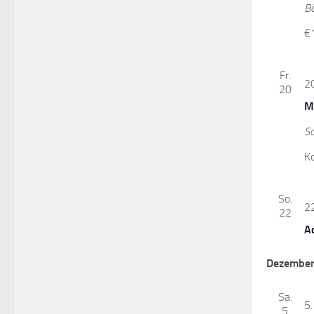
B
€
Fr.
2
20
M
S
K
So.
2
22
A
Dezember
Sa.
5
5