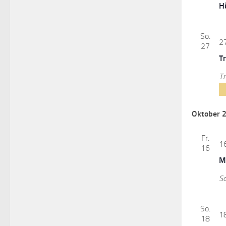
H
So.
2
27
T
Tr
Oktober 
Fr.
1
16
M
S
So.
1
18