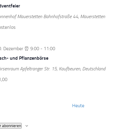
dventfeier
onnenhof Mauerstetten
Bahnhofstraße 44, Mauerstetten
ostenlos
0. Dezember ⏰ 9:00
-
11:00
isch- und Pflanzenbörse
örsenraum
Apfeltranger Str. 15, Kaufbeuren, Deutschland
1,00
Veranstaltungen
Heute
r abonnieren