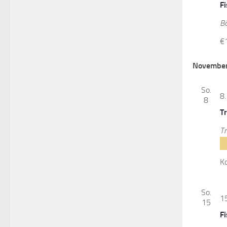
F
B
€
November
So.
8
8
T
Tr
K
So.
1
15
F