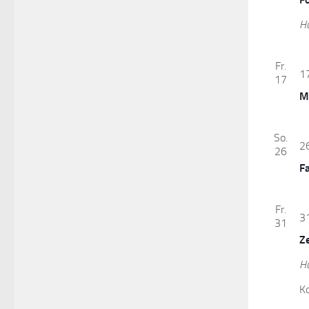
H
Fr.
17
17
M
So.
26
26
Fa
Fr.
31
31
Z
H
K