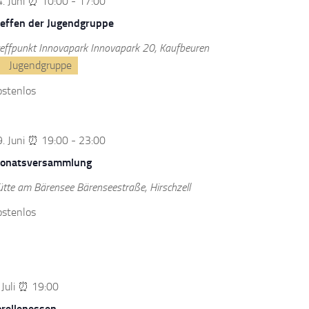
. Juni ⏰ 10:00
-
17:00
reffen der Jugendgruppe
effpunkt Innovapark
Innovapark 20, Kaufbeuren
Jugendgruppe
ostenlos
. Juni ⏰ 19:00
-
23:00
onatsversammlung
ütte am Bärensee
Bärenseestraße, Hirschzell
ostenlos
 Juli ⏰ 19:00
orellenessen