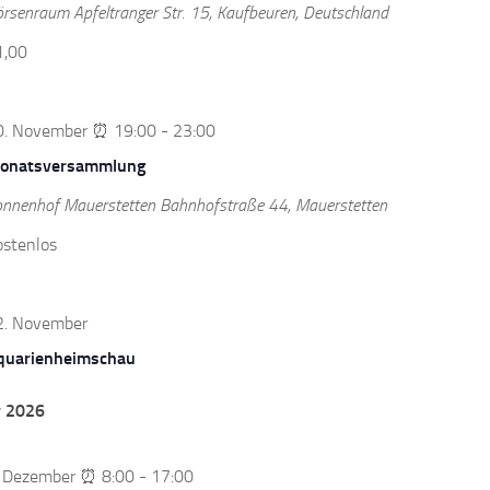
örsenraum
Apfeltranger Str. 15, Kaufbeuren, Deutschland
1,00
0. November ⏰ 19:00
-
23:00
onatsversammlung
onnenhof Mauerstetten
Bahnhofstraße 44, Mauerstetten
ostenlos
2. November
quarienheimschau
 2026
. Dezember ⏰ 8:00
-
17:00