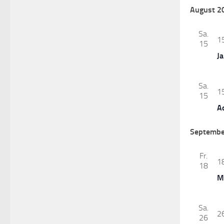
August 2
Sa.
1
15
J
Sa.
1
15
A
Septembe
Fr.
1
18
M
Sa.
2
26