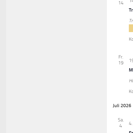
14
14
T
Tr
K
Fr.
19
19
M
H
K
Juli 2026
Sa.
4.
4
F