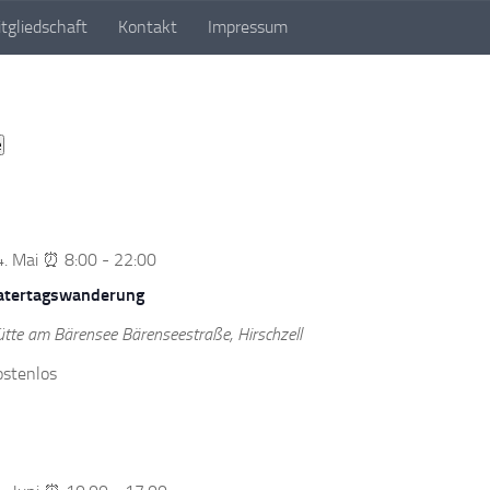
tgliedschaft
Kontakt
Impressum
euren e. V.
ltungen
e
4. Mai ⏰ 8:00
-
22:00
atertagswanderung
ütte am Bärensee
Bärenseestraße, Hirschzell
ostenlos