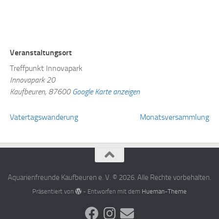
Veranstaltungsort
Treffpunkt Innovapark
Innovapark 20
Kaufbeuren
,
87600
Google Karte anzeigen
Vatertagswanderung
Monatsversammlung
Aquarienfreunde Kaufbeuren e. V. © 2026. Alle Rechte vorbehalten.
Präsentiert von
- Entworfen mit dem
Hueman-Theme