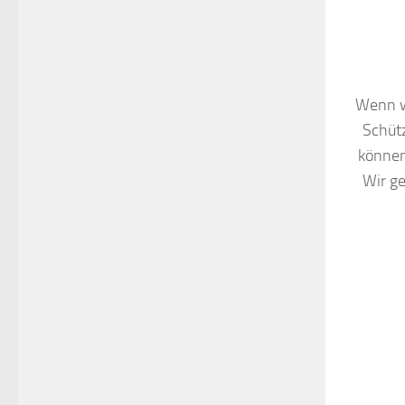
Wenn wi
Schütz
können
Wir g