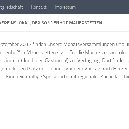
tgliedschaft
Kontakt
Impressum
euren e. V.
VEREINSLOKAL, DER SONNENHOF MAUERSTETTEN
eptember 2012 finden unsere Monatsversammlungen und un
nnenhof” in Mauerstetten statt. Für die Monatsversammlun
nzimmer (durch den Gastraum!) zur Verfügung. Dort finden 
gemütlichen Platz und können vor dem Vortrag nach Herze
Eine reichhaltige Speisekarte mit regionaler Küche lädt hi