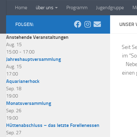
Home
über uns
Programm
Jugendgruppe
Mi
Zum Inhalt springen
Aquarienfreunde Kaufb
FOLGEN:
UNSER 
Anstehende Veranstaltungen
Aug.
15
Seit S
15:00
-
17:00
im “So
Jahreshauptversammlung
Nebe
Aug.
15
einen 
17:00
Aquarianerhock
Sep.
18
19:00
Monatsversammlung
Sep.
26
19:00
Hüttenabschluss – das letzte Forellenessen
Sep.
27