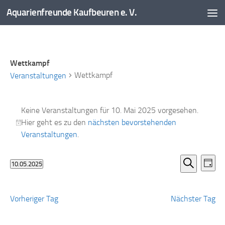
Aquarienfreunde Kaufbeuren e. V.
Zum Inhalt springen
Wettkampf
Wettkampf
Veranstaltungen
Veranstaltungen
Keine Veranstaltungen für 10. Mai 2025 vorgesehen.
für
Hier geht es zu den
nächsten bevorstehenden
10.
Hinweis
Veranstaltungen
.
Mai
2025
V
V
10.05.2025
Tag
e
e
Datum
Suche
r
r
wählen.
a
a
Vorheriger Tag
Nächster Tag
n
n
s
s