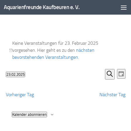
Aquarienfreunde Kaufbeuren e. V.
Zum Inhalt springen
Veranstaltungen
Keine Veranstaltungen für 23. Februar 2025
für
vorgesehen. Hier geht es zu den
nächsten
23.
Hinweis
bevorstehenden Veranstaltungen
.
Februar
2025
V
V
23.02.2025
Tag
e
e
Datum
Suche
r
r
wählen.
a
a
Vorheriger Tag
Nächster Tag
n
n
s
s
t
t
Kalender abonnieren
a
a
l
l