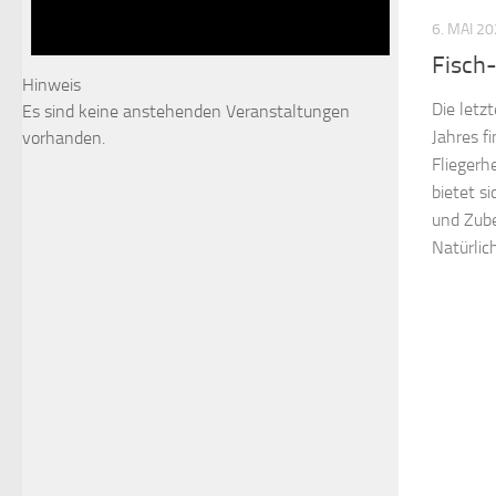
6. MAI 2
Fisch
Hinweis
Die letz
Es sind keine anstehenden Veranstaltungen
Jahres f
vorhanden.
Fliegerh
bietet si
und Zube
Natürlich