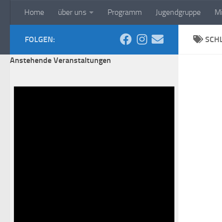
Home
über uns
Programm
Jugendgruppe
Mi
Zum Inhalt springen
Aquarienfreunde Kaufb
FOLGEN:
SCH
Anstehende Veranstaltungen