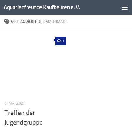
Aquarienfreunde Kaufbeuren e. V.
Zum Inhalt springen
SCHLAGWÖRTER:
CAMBOMARE
0
6. MAI 2024
Treffen der
Jugendgruppe