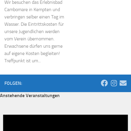
Wir besuchen das Erlebnisbad
Cambomare in Kempten und
verbringen selber einen Tag im
Wasser. Die Eintrittskosten für
unsere Jugendlichen werden
vom Verein übernommen.
Erwachsene dürfen uns gerne
auf eigene Kosten begleiten!
Treffpunkt ist um...
FOLGEN:
Anstehende Veranstaltungen