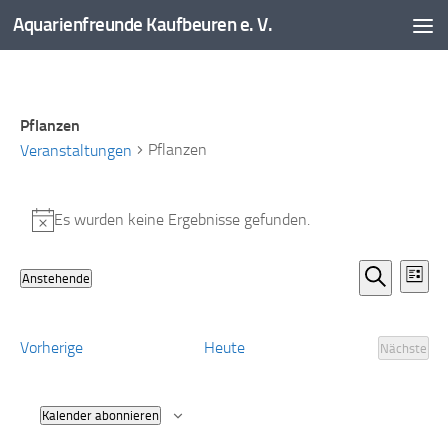
Aquarienfreunde Kaufbeuren e. V.
Zum Inhalt springen
Pflanzen
Pflanzen
Veranstaltungen
Veranstaltungen
Es wurden keine Ergebnisse gefunden.
Hinweis
V
V
Anstehende
Liste
e
e
Datum
Suche
r
r
wählen.
a
a
Veranstaltungen
Vorherige
Heute
Nächste
Veranst
n
n
s
s
t
t
Kalender abonnieren
a
a