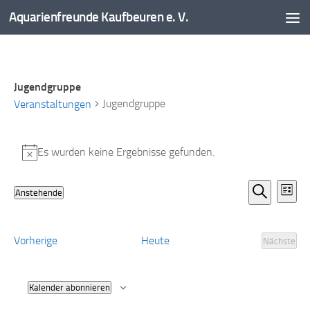
Aquarienfreunde Kaufbeuren e. V.
Zum Inhalt springen
Jugendgruppe
Jugendgruppe
Veranstaltungen
Veranstaltungen
Es wurden keine Ergebnisse gefunden.
Hinweis
V
V
Anstehende
Liste
e
e
Datum
Suche
r
r
wählen.
a
a
Veranstaltungen
Vorherige
Heute
Nächste
Veranst
n
n
s
s
t
t
Kalender abonnieren
a
a