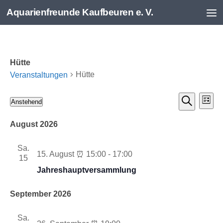
Aquarienfreunde Kaufbeuren e. V.
Zum Inhalt springen
Hütte
Hütte
Veranstaltungen
V
V
Veranstaltungen
Anstehend
Liste
e
e
Suche
Datum
r
r
wählen.
August 2026
a
a
n
n
Sa.
15. August ⏰ 15:00
-
17:00
s
s
15
t
t
Jahreshauptversammlung
a
a
l
l
September 2026
t
t
u
u
Sa.