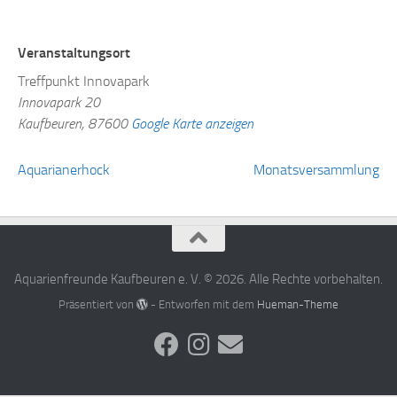
Veranstaltungsort
Treffpunkt Innovapark
Innovapark 20
Kaufbeuren
,
87600
Google Karte anzeigen
Aquarianerhock
Monatsversammlung
Aquarienfreunde Kaufbeuren e. V. © 2026. Alle Rechte vorbehalten.
Präsentiert von
- Entworfen mit dem
Hueman-Theme