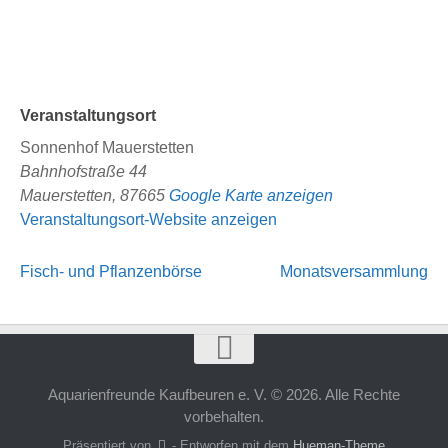
Veranstaltungsort
Sonnenhof Mauerstetten
Bahnhofstraße 44
Mauerstetten
,
87665
Google Karte anzeigen
Veranstaltungsort-Website anzeigen
Fisch- und Pflanzenbörse
Monatsversammlung
Aquarienfreunde Kaufbeuren e. V. © 2026. Alle Rechte
vorbehalten.
Präsentiert von
- Entworfen mit dem
Hueman-Theme