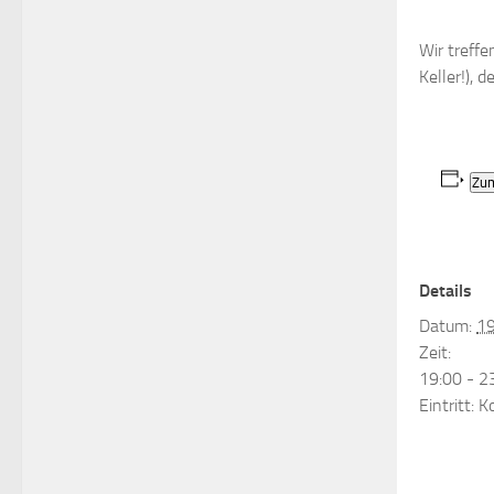
Wir treff
Keller!), 
Zum
Details
Datum:
19
Zeit:
19:00 - 2
Eintritt:
K