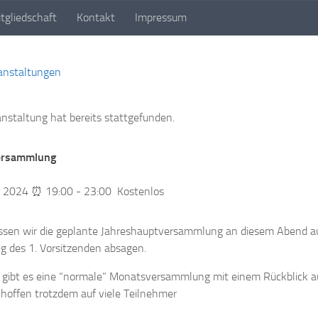
tgliedschaft
Kontakt
Impressum
euren e. V.
ranstaltungen
anstaltung hat bereits stattgefunden.
ersammlung
r 2024 ⏰ 19:00
-
23:00
Kostenlos
ssen wir die geplante Jahreshauptversammlung an diesem Abend au
g des 1. Vorsitzenden absagen.
z gibt es eine “normale” Monatsversammlung mit einem Rückblick au
 hoffen trotzdem auf viele Teilnehmer