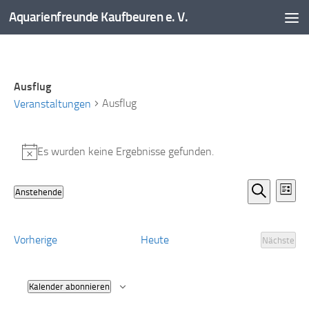
Aquarienfreunde Kaufbeuren e. V.
Zum Inhalt springen
Ausflug
Ausflug
Veranstaltungen
Veranstaltungen
Es wurden keine Ergebnisse gefunden.
Hinweis
V
V
Anstehende
Liste
e
e
Datum
Suche
r
r
wählen.
a
a
Veranstaltungen
Vorherige
Heute
Nächste
Veranst
n
n
s
s
t
t
Kalender abonnieren
a
a